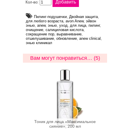
Кол-во:
Пилинг-подушечки
,
Двойная защита
,
для любого возраста
,
avon Anew
,
эйвон
энью
,
anew
,
энью
,
уход
,
для лица
,
пилинг
,
очищение
,
салициловая кислота
,
сокращение пор
,
выравнивание
,
отшелушивание
,
обновление
,
anew clinical
,
энью клиникал
Вам могут понравиться… (5)
Тоник для лица «Максимальное
сияние», 200 мл