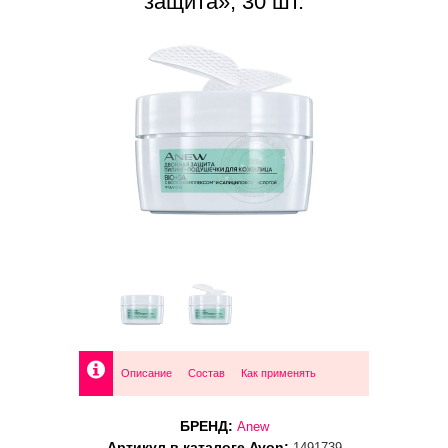
защита», 30 шт.
Описание
Состав
Как применять
БРЕНД:
Anew
Артикул в каталоге Avon:
1491739