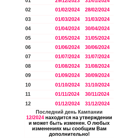
01
29/12/2023
31/01/2024
02
01/02/202
4
28/02/202
4
03
01/03/202
4
31/03/202
4
04
01/04/202
4
30/04/202
4
05
01/05/202
4
31/05/202
4
06
01/06/202
4
30/06/202
4
07
01/07/202
4
31/07/202
4
08
01/08/202
4
31/08/202
4
09
01/09/202
4
30/09/202
4
10
01/10/202
4
31/10/202
4
11
01/11/202
4
30/11/202
4
12
01/12/202
4
31/12/202
4
Последний день Кампании
12/2024
находится на утверждении
и может быть изменен. О любых
изменениях мы сообщим Вам
дополнительно!