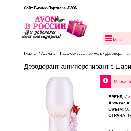
Сайт Бизнес-Партнёра AVON
Меню
/
/
/ Дезодорант-а
Главная
Ароматы
Парфюмированный уход
Дезодорант-антиперспирант с шари
Описани
БРЕНД:
Avo
Артикул в 
Объем:
50 
СТРАНА П