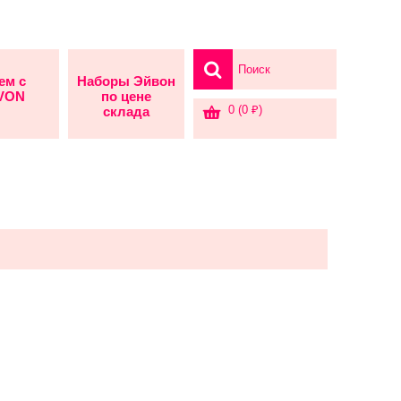
ем с
Наборы Эйвон
AVON
по цене
0 (0 ₽)
склада