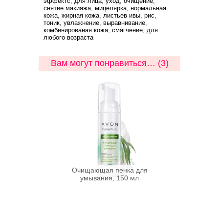
эффектс
,
для лица
,
уход
,
очищение
,
снятие макияжа
,
мицелярка
,
нормальная
кожа
,
жирная кожа
,
листьев ивы
,
рис
,
тоник
,
увлажнение
,
выравнивание
,
комбинированая кожа
,
смягчение
,
для
любого возраста
Вам могут понравиться… (3)
Очищающая пенка для
умывания, 150 мл