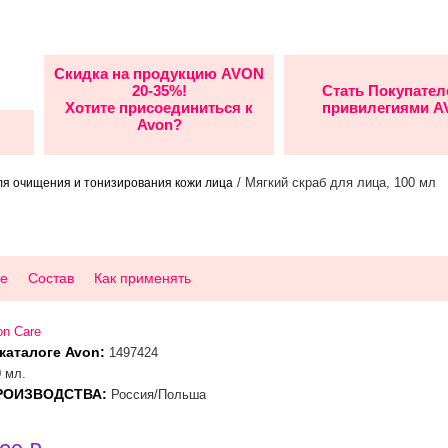
Скидка на продукцию AVON
20-35%!
Стать Покупател
Хотите присоединиться к
привилегиями 
Avon?
/ Мягкий скраб для лица, 100 мл
ля очищения и тонизирования кожи лица
е
Состав
Как применять
on Care
каталоге Avon:
1497424
 мл.
РОИЗВОДСТВА:
Россия/Польша