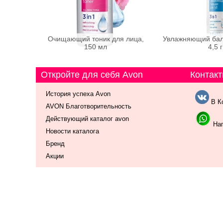
Очищающий тоник для лица,
Увлажняющий баль
150 мл
4,5 г
Откройте для себя Avon
Контакт
История успеха Avon
В К
AVON Благотворительность
Действующий каталог avon
Нап
Новости каталога
Бренд
Акции