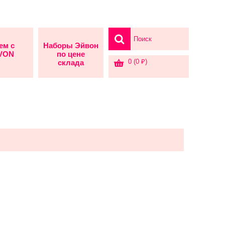
ем с
Наборы Эйвон
AVON
по цене
0 (0 ₽)
склада