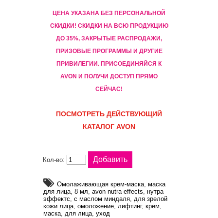
ЦЕНА УКАЗАНА БЕЗ ПЕРСОНАЛЬНОЙ
СКИДКИ! CКИДКИ НА ВСЮ ПРОДУКЦИЮ
ДО 35%, ЗАКРЫТЫЕ РАСПРОДАЖИ,
ПРИЗОВЫЕ ПРОГРАММЫ И ДРУГИЕ
ПРИВИЛЕГИИ. ПРИСОЕДИНЯЙСЯ К
AVON И ПОЛУЧИ ДОСТУП ПРЯМО
СЕЙЧАС!
ПОСМОТРЕТЬ ДЕЙСТВУЮЩИЙ
КАТАЛОГ AVON
Кол-во:
Омолаживающая крем-маска
,
маска
для лица
,
8 мл
,
avon nutra effects
,
нутра
эффектс
,
с маслом миндаля
,
для зрелой
кожи лица
,
омоложение
,
лифтинг
,
крем
,
маска
,
для лица
,
уход