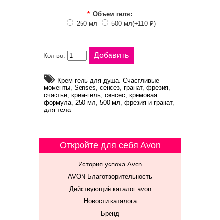
*
Объем геля:
250 мл
500 мл(+110 ₽)
Кол-во:
Крем-гель для душа
,
Счастливые
моменты
,
Senses
,
сенсез
,
гранат
,
фрезия
,
счастье
,
крем-гель
,
сенсес
,
кремовая
формула
,
250 мл
,
500 мл
,
фрезия и гранат
,
для тела
Откройте для себя Avon
История успеха Avon
AVON Благотворительность
Действующий каталог avon
Новости каталога
Бренд