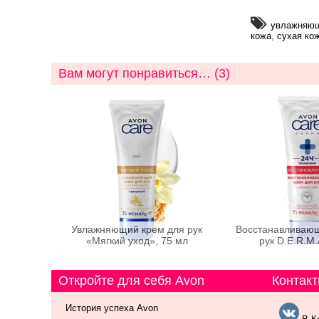
увлажняю
кожа
,
сухая ко
Вам могут понравиться… (3)
Увлажняющий крем для рук
Восстанавливающ
«Мягкий уход», 75 мл
рук D.E.R.M.
Откройте для себя Avon
Контакт
История успеха Avon