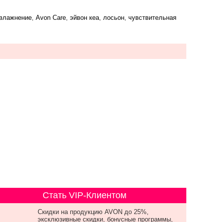
влажнение
,
Avon Care
,
эйвон кеа
,
лосьон
,
чувствительная
Стать VIP-Клиентом
Скидки на продукцию AVON до 25%,
эксклюзивные скидки, бонусные программы,