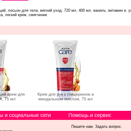
щий
,
лосьон для тела
,
мягкий уход
,
720 мл
,
400 мл
,
ваниль
,
витамин е
,
у
жа
,
легкий крем
,
смягчение
ий крем для
Крем для рук с глицерином и
A, 75 мл
миндальным маслом, 75 мл
ы и социальные сети
Помощь и сервис
Пишите нам. Задать вопрос.