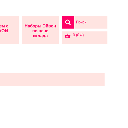
ем с
Наборы Эйвон
AVON
по цене
0 (0 ₽)
склада