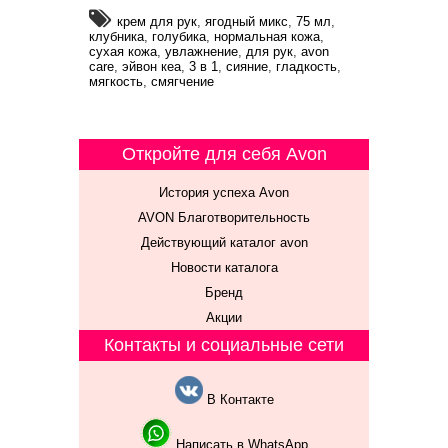
крем для рук
,
ягодный микс
,
75 мл
,
клубника
,
голубика
,
нормальная кожа
,
сухая кожа
,
увлажнение
,
для рук
,
avon
care
,
эйвон кеа
,
3 в 1
,
сияние
,
гладкость
,
мягкость
,
смягчение
Откройте для себя Avon
История успеха Avon
AVON Благотворительность
Действующий каталог avon
Новости каталога
Бренд
Акции
Контакты и социальные сети
В Контакте
Написать в WhatsApp