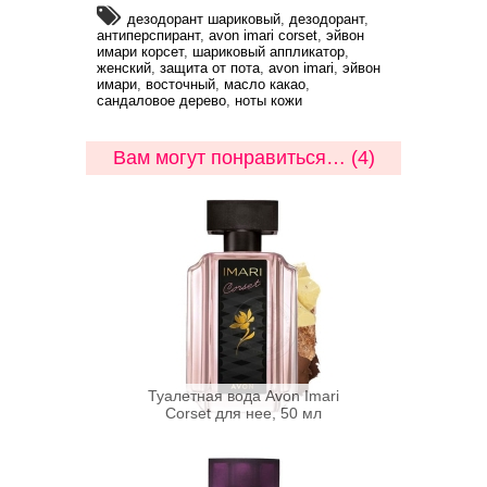
дезодорант шариковый
,
дезодорант
,
антиперспирант
,
avon imari corset
,
эйвон
имари корсет
,
шариковый аппликатор
,
женский
,
защита от пота
,
avon imari
,
эйвон
имари
,
восточный
,
масло какао
,
сандаловое дерево
,
ноты кожи
Вам могут понравиться… (4)
Туалетная вода Avon Imari
Corset для нее, 50 мл