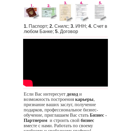
1.
Паспорт;
2.
Снилс;
3.
ИНН;
4.
Счет в
любом Банке;
5.
Договор
Если Вас интересует
доход
и
возможность построения
карьеры
,
признание ваших заслуг, получение
подарков, профессиональное бизнес-
обучение, приглашаем Вас стать
Бизнес -
Партнером
и строить свой
бизнес
вместе с нами. Работать по своему
удобному и свободному графику!