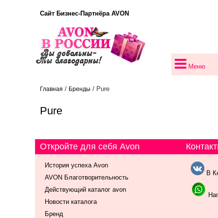
Сайт Бизнес-Партнёра AVON
Меню
/
/ Pure
Главная
Бренды
Pure
Откройте для себя Avon
Контакт
История успеха Avon
В К
AVON Благотворительность
Действующий каталог avon
Нап
Новости каталога
Бренд