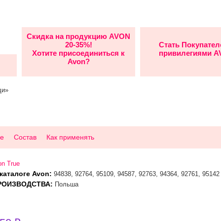
Скидка на продукцию AVON
20-35%!
Стать Покупател
Хотите присоединиться к
привилегиями 
Avon?
ди»
е
Состав
Как применять
n True
каталоге Avon:
94838, 92764, 95109, 94587, 92763, 94364, 92761, 95142
РОИЗВОДСТВА:
Польша