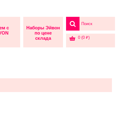
ем с
Наборы Эйвон
AVON
по цене
0 (0 ₽)
склада