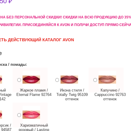
50 ₽
АНА БЕЗ ПЕРСОНАЛЬНОЙ СКИДКИ! CКИДКИ НА ВСЮ ПРОДУКЦИЮ ДО 3
РИВИЛЕГИИ. ПРИСОЕДИНЯЙСЯ К AVON И ПОЛУЧИ ДОСТУП ПРЯМО СЕЙЧ
ТЬ ДЕЙСТВУЮЩИЙ КАТАЛОГ AVON
е
еска / помады:
ный
Жаркое пламя /
Икона стиля /
Капучино /
Vintage
Eternal Flame 92764
Totally Twig 95109
Cappuccino 92763
142
оттенок
оттенок
рсик /
Харизматичный
 94587
розовый / Lasting