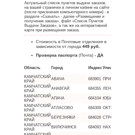
Актуальный список пунктов выдачи заказов,
на вашей страничке в личном кабине на сайте
(после присвоения компьютерного номера) - в
разделе «Скачать» - далее «Размещение и
получение заказа», файл «Список Пунктов
Выдачи Заказов», а так же на интерактивной
карте при размещения заказа.
Стоимость в Почтовые отделения в
зависимости от города
449 руб.
Проверка паспорта
(Почта)
- ДА
Область
Город
Индекс
Улица
КАМЧАТСКИЙ
АВАЧА
683901
ПРИМОРСКАЯ
КРАЙ
КАМЧАТСКИЙ
АНАВГАЙ
684355
ЛЕНИНСКАЯ
КРАЙ
КАМЧАТСКИЙ
АПАЧА
684104
ЮБИЛЕЙНАЯ
КРАЙ
КАМЧАТСКИЙ
АТЛАСОВО
684309
ОКТЯБРЬСКАЯ
КРАЙ
КАМЧАТСКИЙ
БЕРЕЗНЯКИ
684028
СТРОИТЕЛЬНАЯ
КРАЙ
КАМЧАТСКИЙ
ВИЛЮЧИНСК
684093
НАХИМОВА
КРАЙ
КАМЧАТСКИЙ