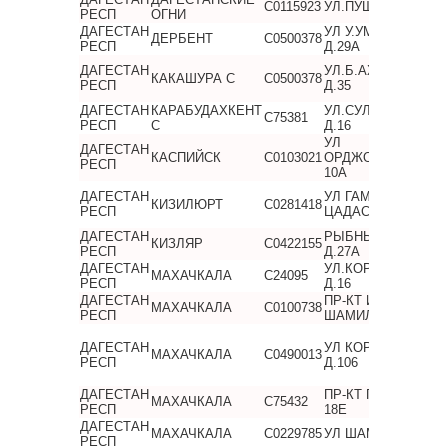
C0115923
УЛ.ПУШКИНА П., Д.
РЕСП
ОГНИ
ДАГЕСТАН
УЛ У.УМУРДИНОВА
ДЕРБЕНТ
C0500378
РЕСП
Д.29А
ДАГЕСТАН
УЛ.Б.АХМЕДОВА,
КАКАШУРА С
C0500378
РЕСП
Д.35
ДАГЕСТАН
КАРАБУДАХКЕНТ
УЛ.СУЛТАНБЕКОВА
C75381
РЕСП
С
Д.16
УЛ
ДАГЕСТАН
КАСПИЙСК
C0103021
ОРДЖОНИКИДЗЕ, 
РЕСП
10А
ДАГЕСТАН
УЛ ГАМЗАТА
КИЗИЛЮРТ
C0281418
РЕСП
ЦАДАСА, Д.65
ДАГЕСТАН
РЫБНЫЙ ПЕР,
КИЗЛЯР
C0422155
РЕСП
Д.27А
ДАГЕСТАН
УЛ.КОРКМАСОВА,
МАХАЧКАЛА
C24095
РЕСП
Д.16
ДАГЕСТАН
ПР-КТ ИМАМА
МАХАЧКАЛА
C0100738
РЕСП
ШАМИЛЯ, Д.89Б
ДАГЕСТАН
УЛ КОРКМАСОВА,
МАХАЧКАЛА
C0490013
РЕСП
Д.106
ДАГЕСТАН
ПР-КТ ГАМИДОВА, 
МАХАЧКАЛА
C75432
РЕСП
18Е
ДАГЕСТАН
МАХАЧКАЛА
C0229785
УЛ ШАМИЛЯ, Д,23
РЕСП