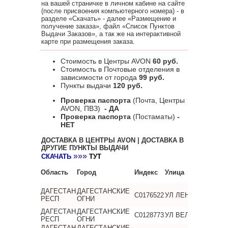
на вашей страничке в личном кабине на сайте
(после присвоения компьютерного номера) - в
разделе «Скачать» - далее «Размещение и
получение заказа», файл «Список Пунктов
Выдачи Заказов», а так же на интерактивной
карте при размещения заказа.
Стоимость в Центры AVON
60 руб.
Стоимость в Почтовые отделения в
зависимости от города
99 руб.
Пункты выдачи
120 руб.
Проверка паспорта
(Почта, Центры
AVON, ПВЗ)
- ДА
Проверка паспорта
(Постаматы)
-
НЕТ
ДОСТАВКА В ЦЕНТРЫ AVON |
ДОСТАВКА В
ДРУГИЕ ПУНКТЫ ВЫДАЧИ
»
»
»
СКАЧАТЬ
ТУТ
Область
Город
Индекс
Улица
ДАГЕСТАН
ДАГЕСТАНСКИЕ
C0176522
УЛ ЛЕНИНА, Д.48
РЕСП
ОГНИ
ДАГЕСТАН
ДАГЕСТАНСКИЕ
C0128773
УЛ ВЕЛИЕВА, Д.4
РЕСП
ОГНИ
ДАГЕСТАН
ДАГЕСТАНСКИЕ