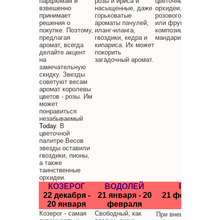
парфюмам и
розы и ириса и
цветочные букеты
взвешенно
насыщенные, даже
орхидеи, лаванды,
принимает
горьковатые
розового дерева, роз
решения о
ароматы пачулей,
или фруктовые
покупке. Поэтому,
иланг-иланга,
композиции нектарин
предлагая
гвоздики, кедра и
мандарина.
аромат, всегда
кипариса. Их может
делайте акцент
покорить
на
загадочный аромат.
замечательную
скидку. Звезды
советуют весам
аромат королевы
цветов - розы. Им
может
понравиться
незабываемый
Today
. В
цветочной
палитре Весов
звезды оставили
гвоздики, пионы,
а также
таинственные
орхидеи.
КОЗЕРОГ
ВОДОЛЕЙ
РЫБЫ
22 декабря -
21 января - 20
21 февраля - 2
20 января
февраля
марта
Козерог - самая
Свободный, как
При внешней нежнос