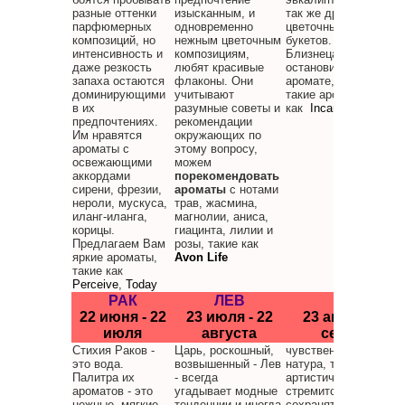
разные оттенки
изысканным, и
так же других
парфюмерных
одновременно
цветочных и травянн
композиций, но
нежным цветочным
букетов. Поскольку
интенсивность и
композициям,
Близнецам трудно
даже резкость
любят красивые
остановится на одно
запаха остаются
флаконы. Они
аромате, предлагаем
доминирующими
учитывают
такие ароматы
в их
разумные советы и
как
Incandessence
предпочтениях.
рекомендации
Им нравятся
окружающих по
ароматы с
этому вопросу,
освежающими
можем
аккордами
порекомендовать
сирени, фрезии,
ароматы
с нотами
нероли, мускуса,
трав, жасмина,
иланг-иланга,
магнолии, аниса,
корицы.
гиацинта, лилии и
Предлагаем Вам
розы, такие как
яркие ароматы,
Avon Life
такие как
Perceive
,
Today
РАК
ЛЕВ
ДЕВА
22 июня - 22
23 июля - 22
23 августа - 2
июля
августа
сентября
Стихия Раков -
Царь, роскошный,
чувственная и нежна
это вода.
возвышенный - Лев
натура, творческая и
Палитра их
- всегда
артистичная Дева
ароматов - это
угадывает модные
стремится всегда
нежные, мягкие
тенденции и иногда
сохранять этот имидж