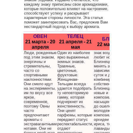
каждому знаку приписаны свои аромадизиаки,
которые положительно влияют на настроение,
способствуют успеху и раскрывают
характерные стороны личности. Эта статья
поможет заинтересовать Вас, предложив Вам
нестандартный подход к выбору аромата.
ОВЕН
ТЕЛЕЦ
БЛИЗНЕЦЫ
21 марта - 20
21 апреля - 21
22 мая - 21 ию
апреля
мая
Люди, рожденные
Один из наиболее
знак воздуха, которы
под этим знаком,
ярко выраженных
любит новизну во вс
энергичны и
земных знаков.
Близнецы готовы
стремительны,
Травяные,
менять ароматы в
часто со
цветочные,
зависимости от врем
спортивными
фруктовые.
суток и даже
наклонностями.
Женщинам-
комбинировать их на
Они смело идут
Тельцам всегда
собственный вкус.
на эксперименты,
удается подобрать
Близнецам нравится
им по вкусу все
ту неповторимую
новые и модные
яркое,
гамму, которая
композиции, начиная 
современное,
подчеркнет их
насыщенных аромато
поэтому Овны
женственность.
до ошеломляющих
часто
Они ценят
молодежных
предпочитают
парфюмы, которые
композиций с нотами
ароматы с
передают статус
орхидеи или пиона,
экстравагантными
респектабельности,
ириса, тюльпана,
нотами. Они не
отдают
лаванды, сандала,
боятся пробывать
предпочтение
эвкалипта, ветивера,