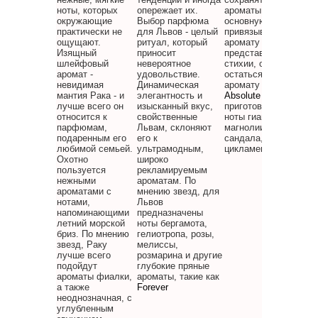
ноты, которых
опережает их.
ароматы играют в эт
окружающие
Выбор парфюма
основную роль. Дева
практически не
для Львов - целый
привязывается к
ощущают.
ритуал, который
аромату надолго. Как
Изящный
приносит
представитель земно
шлейфовый
невероятное
стихии, она не сможе
аромат -
удовольствие.
остаться равнодушно
невидимая
Динамическая
аромату
мантия Рака - и
элегантность и
Absolute
Звезды
лучше всего он
изысканный вкус,
приготовили для Дев
относится к
свойственные
ноты гиацинта,
парфюмам,
Львам, склоняют
магнолии, вербены,
подаренным его
его к
сандала, розы,
любимой семьей.
ультрамодным,
цикламена и лимона.
Охотно
широко
пользуется
рекламируемым
нежными
ароматам. По
ароматами с
мнению звезд, для
нотами,
Львов
напоминающими
предназначены
летний морской
ноты бергамота,
бриз. По мнению
гелиотропа, розы,
звезд, Раку
мелиссы,
лучше всего
розмарина и другие
подойдут
глубокие пряные
ароматы фиалки,
ароматы, такие как
а также
Forever
неоднозначная, с
углубленным