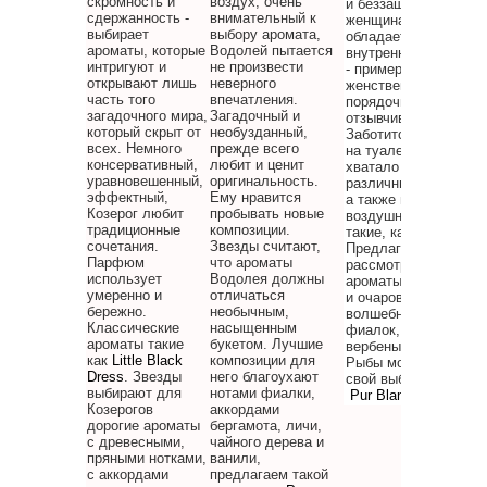
скромность и
воздух, очень
и беззащитности
сдержанность -
внимательный к
женщина - Рыба
выбирает
выбору аромата,
обладает огромной
ароматы, которые
Водолей пытается
внутренней силой. О
интригуют и
не произвести
- пример
открывают лишь
неверного
женственности,
часть того
впечатления.
порядочности и
загадочного мира,
Загадочный и
отзывчивости.
который скрыт от
необузданный,
Заботится о том, что
всех. Немного
прежде всего
на туалетном столик
консервативный,
любит и ценит
хватало места для
уравновешенный,
оригинальность.
различных цветочны
эффектный,
Ему нравится
а также морских и
Козерог любит
пробывать новые
воздушных ароматов
традиционные
композиции.
такие, как Perceive D
сочетания.
Звезды считают,
Предлагаем
Парфюм
что ароматы
рассмотреть
использует
Водолея должны
ароматы романтичес
умеренно и
отличаться
и очаровывающие, с
бережно.
необычным,
волшебным запахом
Классические
насыщенным
фиалок, орхидей и ро
ароматы такие
букетом. Лучшие
вербены и лаванды.
как
Little Black
композиции для
Рыбы могут останов
Dress
. Звезды
него благоухают
свой выбор на арома
выбирают для
нотами фиалки,
Pur Blanca
.
Козерогов
аккордами
дорогие ароматы
бергамота, личи,
с древесными,
чайного дерева и
пряными нотками,
ванили,
с аккордами
предлагаем такой