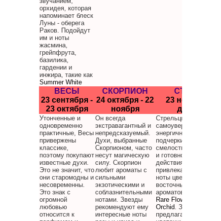
звучанием,
орхидея, которая
напоминает блеск
Луны - оберега
Раков. Подойдут
им и ноты
жасмина,
грейпфрута,
базилика,
гардении и
инжира, такие как
Summer White
ВЕСЫ
СКОРПИОН
СТРЕЛЕЦ
23 сентября -
24 октября - 22
23 ноября - 21
23 октября
ноября
декабря
Утонченные и
Он всегда
Стрельцы
одновременно
экстравагантный и
самоуверенные и
практичные, Весы
непредсказуемый.
энергичные, и аромат
привержены
Духи, выбранные
подчеркивает их
классике,
Скорпионом, часто
смелость, хороший в
поэтому покупают
несут магическую
и готовность к актив
известные духи.
силу. Скорпион
действиям. Стрельцо
Это не значит, что
любит ароматы с
привлекают глубокие
они старомодны и
сильными
ноты цветочных,
несовременны.
экзотическими и
восточных и шипров
Это знак с
соблазнительными
ароматов, такие как
огромной
нотами. Звезды
R
are Flowers Night
любовью
рекомендуют ему
Orchid
. Звезды
относится к
интересные ноты
предлагают им