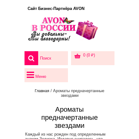
Сайт Бизнес-Партнёра AVON
0 (0 ₽)
Меню
/ Ароматы предначертанные
Главная
звездами
Ароматы
предначертанные
звездами
Каждый из нас рожден под определенным
знаком Зодиака. Издавно считалось, что