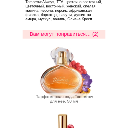
Tomorrow Always
,
TTA
,
цветочно-восточный
,
цветочный
,
восточный
,
женский
,
спелая
малина
,
нероли
,
персик
,
африканская
фиалка
,
бархатцы
,
пачули
,
душистая
амбра
,
мускус
,
ваниль
,
Оливье Кресп
Вам могут понравиться… (2)
Парфюмерная вода Tomorrow
для нее, 50 мл