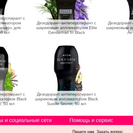
перспирант с
ликатором
Дезодорант-антиперспирант с
Дезодорант-
рьер» для
шариковым аппликатором Elite
шариковым а
50 мл
Gentleman In Black
Air
перспирант с
Дезодорант-антиперспирант с
атором Black
шариковым аппликатором Black
, 50 мл
Suede Secret, 50 мл
ы и социальные сети
Помощь и сервис
Пишите нам. Задать вопрос.