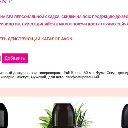
49 ₽
АНА БЕЗ ПЕРСОНАЛЬНОЙ СКИДКИ! CКИДКИ НА ВСЮ ПРОДУКЦИЮ ДО 3
РИВИЛЕГИИ. ПРИСОЕДИНЯЙСЯ К AVON И ПОЛУЧИ ДОСТУП ПРЯМО СЕЙЧ
ТЬ ДЕЙСТВУЮЩИЙ КАТАЛОГ AVON
иковый дезодорант-антиперсперант
,
Full Speed
,
50 мл
,
Фулл Спид
,
дезод
,
кипарис
,
мускус
,
мужской
,
для него
,
парфюмированный