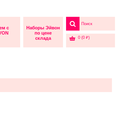
ем с
Наборы Эйвон
AVON
по цене
0 (0 ₽)
склада