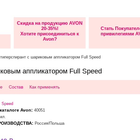
Скидка на продукцию AVON
20-35%!
Стать Покупател
Хотите присоединиться к
привилегиями 
Avon?
нтиперспирант с шариковым аппликатором Full Speed
ковым аппликатором Full Speed
е
Состав
Как применять
l Speed
каталоге Avon:
40051
мл.
РОИЗВОДСТВА:
Россия/Польша