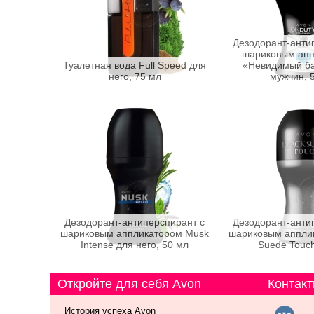
Дезодорант-анти
шариковым апп
Туалетная вода Full Speed для
«Невидимый ба
него, 75 мл
мужчин, 
Дезодорант-антиперспирант с
Дезодорант-анти
шариковым аппликатором Musk
шариковым апплик
Intense для него, 50 мл
Suede Touch
Откройте для себя Avon
Контакт
История успеха Avon