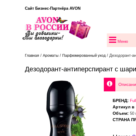
Сайт Бизнес-Партнёра AVON
Меню
/
/
/ Дезодорант-а
Главная
Ароматы
Парфюмированный уход
Дезодорант-антиперспирант с шари
Описани
БРЕНД:
Ful
Артикул в 
Объем:
50 
СТРАНА П