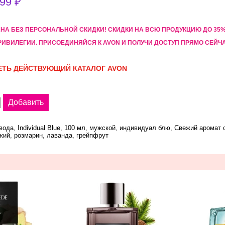
99 ₽
АНА БЕЗ ПЕРСОНАЛЬНОЙ СКИДКИ! CКИДКИ НА ВСЮ ПРОДУКЦИЮ ДО 3
РИВИЛЕГИИ. ПРИСОЕДИНЯЙСЯ К AVON И ПОЛУЧИ ДОСТУП ПРЯМО СЕЙЧ
ТЬ ДЕЙСТВУЮЩИЙ КАТАЛОГ AVON
вода
,
Individual Blue
,
100 мл
,
мужской
,
индивидуал блю
,
Свежий аромат 
жий
,
розмарин
,
лаванда
,
грейпфрут