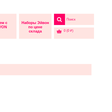
ем с
Наборы Эйвон
AVON
по цене
0 (0 ₽)
склада