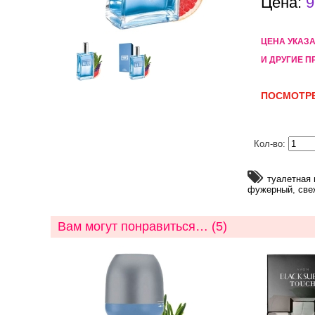
Цена:
9
ЦЕНА УКАЗ
И ДРУГИЕ П
ПОСМОТРЕ
Кол-во:
туалетная 
фужерный
,
све
Вам могут понравиться… (5)