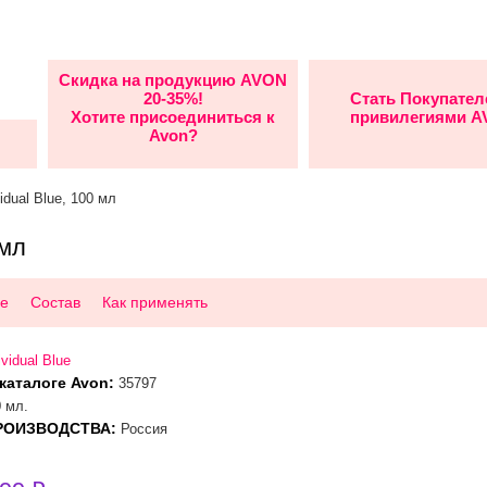
Скидка на продукцию AVON
20-35%!
Стать Покупател
Хотите присоединиться к
привилегиями 
Avon?
idual Blue, 100 мл
 мл
е
Состав
Как применять
ividual Blue
каталоге Avon:
35797
 мл.
РОИЗВОДСТВА:
Россия