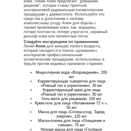
кожи. Линия Anew предлагает "домашнее
решение", которое станет приятной
альтернативой радикальным косметическим
процедурам у дерматолога. Используйте эти
средства в дополнение к любому
комплексному уходу Anew для борьбы с
такими проблемами кожи, как: морщины,
потеря плотности, потеря упругости, неровный
рельеф кожи или пигментные пятна.
Следуйте инструкциям по применению
.
Линия
Anew
для женщин любого возраста,
которые находятся в поиске «домашних»
альтернатив профессиональным
косметическим процедурам, используемых в
борьбе против видимых признаков старения.
Мицеллярная вода «Возрождение», 200
мл
Корректирующая сыворотка для лица
«Ровный тон и укрепление», 30 мл
Корректирующий крем для лица
«Ровный тон и укрепление», 30 мл
Гель-желе для умывания, 150 мл
Крем-гель для лица «Увлажнение 72 ч.»,
50 мл
Маска для лица «Сплеш-уход. Заряд
энергии», 125 мл
Маска-пленка для лица «Очищение и
сияние», 75 мл
Ночная маска для лица «Глубокое